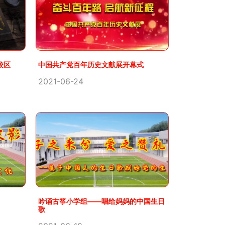
校区
中国共产党百年历史文献展开幕式
2021-06-24
吟诵古筝小学组——唱给妈妈的中国生日
歌