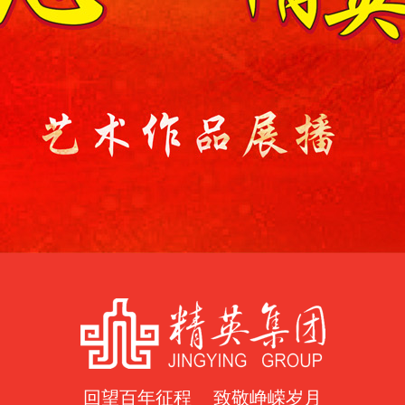
回望百年征程 致敬峥嵘岁月