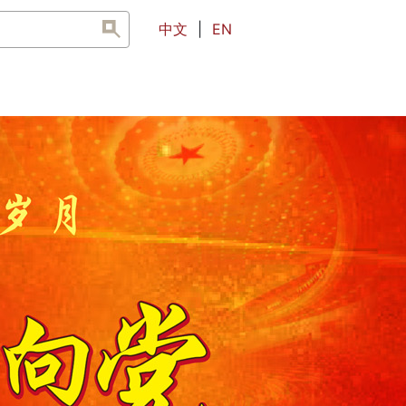
中文
|
EN
合作交流